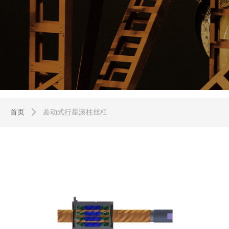
首页
ꄲ
差动式行星滚柱丝杠