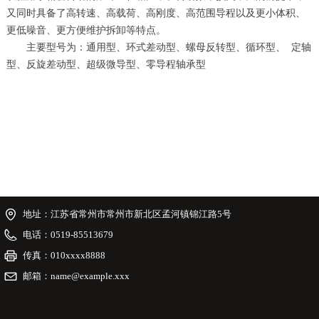
又同时具备了高转速、高载荷、高刚度、高范围导程以及更小体积、
更低噪音、更方便维护拆卸等特点。
主要型号为：通用型、环式差动型、螺母反转型、循环型、 定轴
型、反旋差动型、超级微导型、零导程轴承型
地址：
江苏省常州市常州市新北区孟河镇锦江路5号
电话：
0519-85513679
传真：
010xxxx8888
邮箱：
name@example.xxx